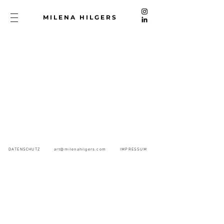
MILENA HILGERS
DATENSCHUTZ
art@milenahilgers.com
IMPRESSUM