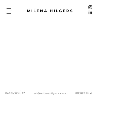
MILENA HILGERS
DATENSCHUTZ
art@milenahilgers.com
IMPRESSUM